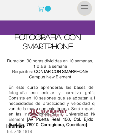
Fotografia con
smartphone
Duración: 30 horas divididas en 10 semanas,
1 día a la semana
Requisitos:
CONTAR CON SMARPHONE
Campus New Element
En este curso aprenderás las bases de la
fotografía con celular y narrativa gráfica.
Consiste en 10 sesiones que se adpatan a las
necesidades de practicidad y velocidad que
van de la mano con esta época. Será impartido
en las instalaciones de la Universidad New
Element
[
Av. Puerta Real 150, Col. Ejido El
Pueblito, 76910. Corregidora, Querétaro]
.
Informes
Tel.
348.1818